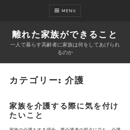
Skip
to
MENU
content
離れた家族ができること
一人で暮らす高齢者に家族は何をしてあげられ
るのか
カテゴリー:
介護
家族を介護する際に気を付け
たいこと
家族の介護をする場合、要介護者の視点に立ち、介護